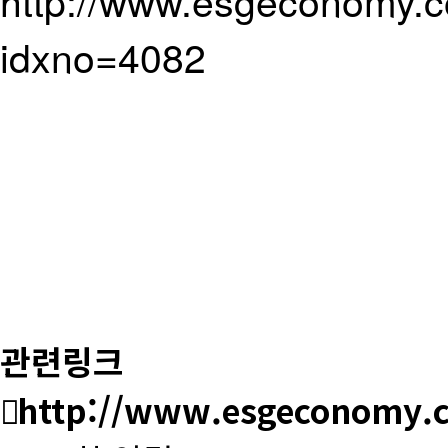
http://www.esgeconomy.c
idxno=4082
관련링크
http://www.esgeconomy.c