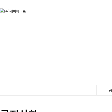
(주)케
토양개선(토